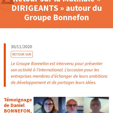
DIRIGEANTS » autour du
Groupe Bonnefon
30/11/2020
RETOUR SUR
Le Groupe Bonnefon est intervenu pour présenter
son activité à l’international. L’occasion pour les
entreprises membres d’échanger de leurs ambitions
de développement et de partager leurs idées.
Témoignage
de Daniel
BONNEFON,