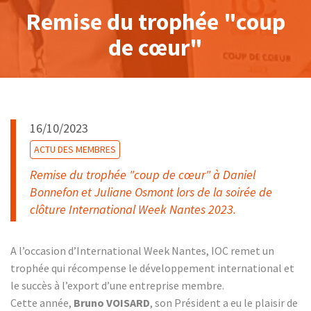
Remise du trophée "coup
de cœur"
16/10/2023
ACTU DES MEMBRES
Remise du trophée "coup de cœur" à Daniel
Bonnefon et Juliane Osmont lors de la soirée de
clôture International Week Nantes 2023.
A l’occasion d’International Week Nantes, IOC remet un
trophée qui récompense le développement international et
le succès à l’export d’une entreprise membre.
Cette année,
Bruno VOISARD
, son Président a eu le plaisir de