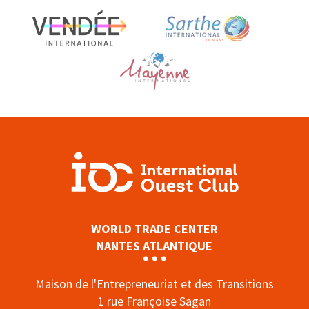
WORLD TRADE CENTER
NANTES ATLANTIQUE
Maison de l'Entrepreneuriat et des Transitions
1 rue Françoise Sagan