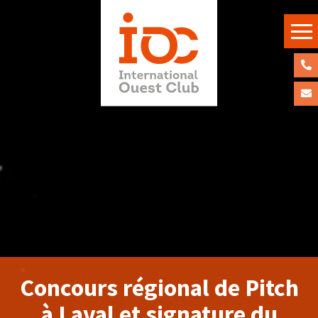
APPE
NOU
CON
NOU
Concours régional de Pitch
à Laval et signature du