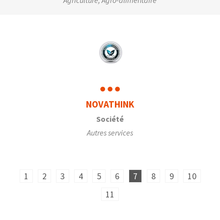
Agriculture, Agro-alimentaire
NOVATHINK
Société
Autres services
1
2
3
4
5
6
7
8
9
10
11