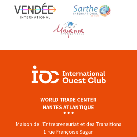
WORLD TRADE CENTER
NANTES ATLANTIQUE
Maison de l'Entrepreneuriat et des Transitions
1 rue Françoise Sagan