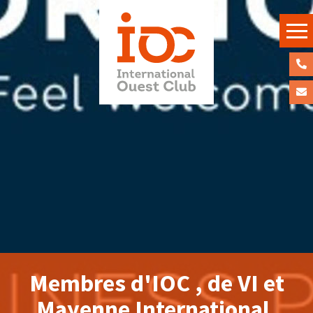
APPE
NOU
CON
NOU
Membres d'IOC , de VI et
Mayenne International,