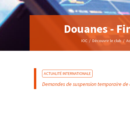
Douanes - Fi
IOC
/
Découvrir le club
/
Ac
ACTUALITÉ INTERNATIONALE
Demandes de suspension temporaire de dr
Suspen