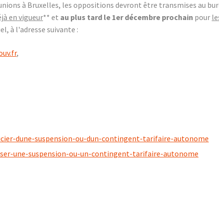
unions à Bruxelles, les oppositions devront être transmises au 
jà en vigueur
** et
au plus tard le 1er décembre prochain
pour
le
iel, à l'adresse suivante :
uv.fr
,
.
icier-dune-suspension-ou-dun-contingent-tarifaire-autonome
ser-une-suspension-ou-un-contingent-tarifaire-autonome