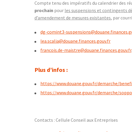
Compte tenu des impératifs du calendrier des ré
prochain
pour
les suspensions et contingents dé
d’amendement de mesures existantes
, par courr
dg-comint3-suspensions@douane.finances.go
lea.scalia@douane.finances.gouv.fr
francois.de-maistre@douane.finances.gouv.fr
Plus d’infos :
https://www.douane.gouv.fr/demarche/benef
https://www.douane.gouv.fr/demarche/soppo
Contacts : Cellule Conseil aux Entreprises